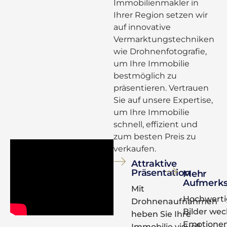
Immobilienmakler in
Ihrer Region setzen wir
auf innovative
Vermarktungstechniken
wie Drohnenfotografie,
um Ihre Immobilie
bestmöglich zu
präsentieren. Vertrauen
Sie auf unsere Expertise,
um Ihre Immobilie
schnell, effizient und
zum besten Preis zu
verkaufen.
Attraktive
Präsentation
Mehr
Aufmerks
Mit
Hochwerti
Drohnenaufnahmen
Bilder we
heben Sie Ihre
Emotione
Immobilie visuell