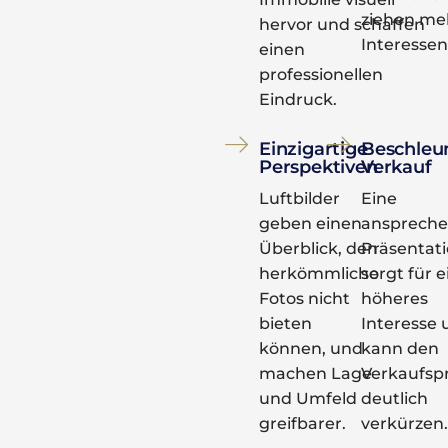
ziehen me
hervor und schaffen
Interessen
einen
professionellen
Eindruck.
Einzigartige
Beschleu
Perspektiven
Verkauf
Luftbilder
Eine
geben einen
ansprech
Überblick, den
Präsentat
herkömmliche
sorgt für e
Fotos nicht
höheres
bieten
Interesse 
können, und
kann den
machen Lage
Verkaufsp
und Umfeld
deutlich
greifbarer.
verkürzen.