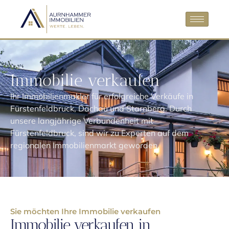
Immobilie verkaufen
Ihr Immobilienmakler für erfolgreiche Verkäufe in
Fürstenfeldbruck, Dachau und Starnberg. Durch
unsere langjährige Verbundenheit mit
Fürstenfeldbruck, sind wir zu Experten auf dem
regionalen Immobilienmarkt geworden.
Sie möchten Ihre Immobilie verkaufen
Immobilie verkaufen in